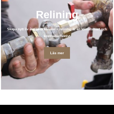
Relining
Skapa nytt liv åt gamla kanaler – relining är en klimatsmart och
kostnadseffektivt
Läs mer