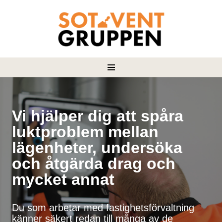
Hoppa
till
innehåll
Vi hjälper dig att spåra
luktproblem mellan
lägenheter, undersöka
och åtgärda drag och
mycket annat
Du som arbetar med fastighetsförvaltning
känner säkert redan till många av de