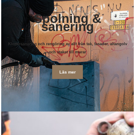
Spolning &
sanering
Klottersanering och rengöring av allt från tak, fasader, altangolv
och staket till murar
Läs mer