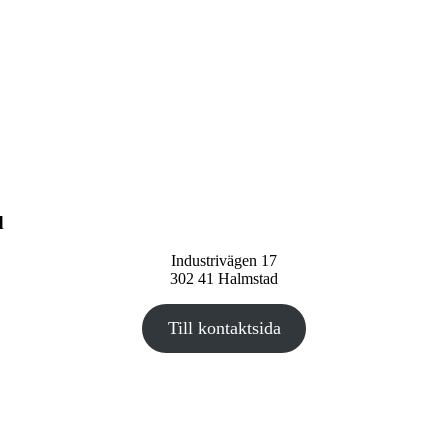
d
Industrivägen 17
302 41 Halmstad
Till kontaktsida