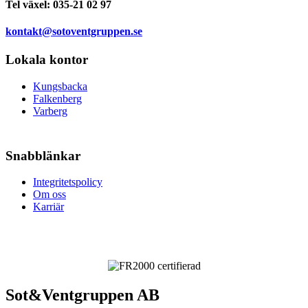
Tel växel:
035-21 02 97
kontakt@sotoventgruppen.se
Lokala kontor
Kungsbacka
Falkenberg
Varberg
Snabblänkar
Integritetspolicy
Om oss
Karriär
Sot&Ventgruppen AB