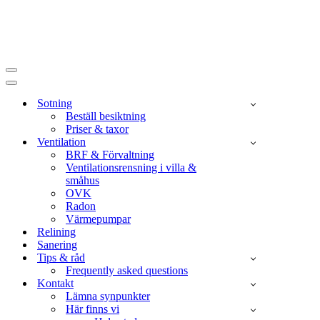
Navigeringsmeny
Navigeringsmeny
Sotning
Beställ besiktning
Priser & taxor
Ventilation
BRF & Förvaltning
Ventilationsrensning i villa &
småhus
OVK
Radon
Värmepumpar
Relining
Sanering
Tips & råd
Frequently asked questions
Kontakt
Lämna synpunkter
Här finns vi