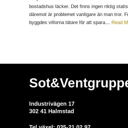
bostadshus läcker. Det finns ingen riktig statis
däremot är problemet vanligare än man tror. 
byggdes villorna tätare för att spara…
Read M
Sot&Ventgrupp
Industrivägen 17
302 41 Halmstad
Tel växel:
035-21 02 97