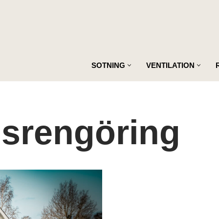
SOTNING
VENTILATION
nsrengöring