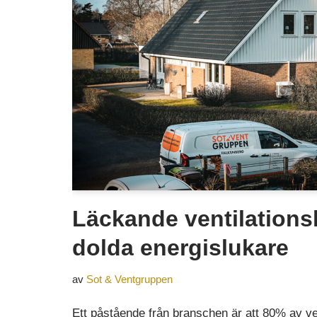
Läckande ventilations
dolda energislukare
av
Sot & Ventgruppen
Ett påstående från branschen är att 80% av ven