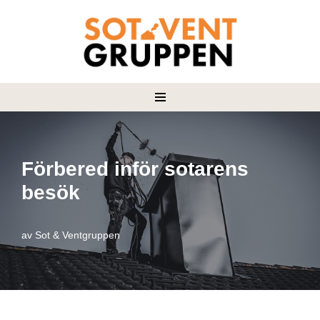
Hoppa
till
innehåll
Förbered inför sotarens
besök
av
Sot & Ventgruppen