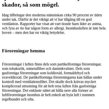
skador, så som mögel.
Idag tillbringar den moderna människan cirka 90 procent av tiden
under tak. Därför är det viktigt att vi har tillgång till en god
ventilation. Rapporter har visat att vart tionde barn lider av astma,
och fyra av tio har någon form av allergi. Inomhusluften är inte hela
boven – men den har en viktig betydelse.
Föroreningar hemma
Föroreningar i luften finns dels som partikelformiga föroreningar,
som tobaksrök, mineralfiber och dammkvalster. Dels som
gasformiga föroreningar som koldioxid, formaldehyd och
svaveldioxid. De partikelformiga föroreningarna kan hållas under
kontroll med ventilationsfilter. Det skulle dock krävas mycket
komplicerad utrustning för att helt rena luften från gasformiga
föroreningar. Det enklaste sättet att hålla nere alla former av
luftföroreningar inomhus är helt enkelt att byta luft i rummen
regelbundet och ofta.