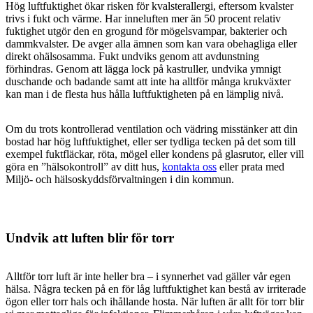
Hög luftfuktighet ökar risken för kvalsterallergi, eftersom kvalster
trivs i fukt och värme. Har inneluften mer än 50 procent relativ
fuktighet utgör den en grogund för mögelsvampar, bakterier och
dammkvalster. De avger alla ämnen som kan vara obehagliga eller
direkt ohälsosamma. Fukt undviks genom att avdunstning
förhindras. Genom att lägga lock på kastruller, undvika ymnigt
duschande och badande samt att inte ha alltför många krukväxter
kan man i de flesta hus hålla luftfuktigheten på en lämplig nivå.
Om du trots kontrollerad ventilation och vädring misstänker att din
bostad har hög luftfuktighet, eller ser tydliga tecken på det som till
exempel fuktfläckar, röta, mögel eller kondens på glasrutor, eller vill
göra en ”hälsokontroll” av ditt hus,
kontakta oss
eller prata med
Miljö- och hälsoskyddsförvaltningen i din kommun.
Undvik att luften blir för torr
Alltför torr luft är inte heller bra – i synnerhet vad gäller vår egen
hälsa. Några tecken på en för låg luftfuktighet kan bestå av irriterade
ögon eller torr hals och ihållande hosta. När luften är allt för torr blir