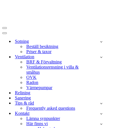
Navigeringsmeny
Navigeringsmeny
Sotning
Beställ besiktning
Priser & taxor
Ventilation
BRF & Förvaltning
Ventilationsrensning i villa &
småhus
OVK
Radon
Värmepumpar
Relining
Sanering
Tips & råd
Frequently asked questions
Kontakt
Lämna synpunkter
Här finns vi