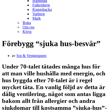
Halmstad
Falkenberg
Kungsbacka
Varberg
Mark
Boka
Om oss
Kivra
Förebygg “sjuka hus-besvär”
av
Sot & Ventgruppen
Under 70-talet tätades många hus för
att man ville hushålla med energin, och
hus byggda efter 70-talet är i regel
mycket täta. En vanlig följd av detta är
dålig ventilering, något som antas ligga
bakom allt från allergier och andra
sjukdomar till kostsamma ”sjuka-hus”-