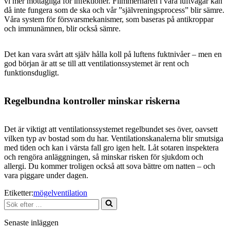
vi mer mottagliga för infektioner. Flimmerhåren i våra luftvägar kan
då inte fungera som de ska och vår ”självreningsprocess” blir sämre.
Våra system för försvarsmekanismer, som baseras på antikroppar
och immunämnen, blir också sämre.
Det kan vara svårt att själv hålla koll på luftens fuktnivåer – men en
god början är att se till att ventilationssystemet är rent och
funktionsdugligt.
Regelbundna kontroller minskar riskerna
Det är viktigt att ventilationssystemet regelbundet ses över, oavsett
vilken typ av bostad som du har. Ventilationskanalerna blir smutsiga
med tiden och kan i värsta fall gro igen helt. Låt sotaren inspektera
och rengöra anläggningen, så minskar risken för sjukdom och
allergi. Du kommer troligen också att sova bättre om natten – och
vara piggare under dagen.
Etiketter:
mögel
ventilation
Sök
efter
…
Senaste inläggen