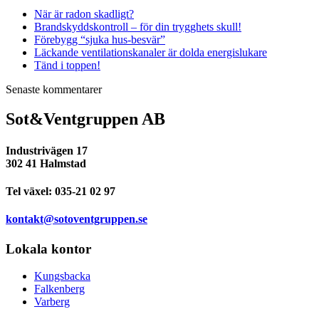
När är radon skadligt?
Brandskyddskontroll – för din trygghets skull!
Förebygg “sjuka hus-besvär”
Läckande ventilationskanaler är dolda energislukare
Tänd i toppen!
Senaste kommentarer
Sot&Ventgruppen AB
Industrivägen 17
302 41 Halmstad
Tel växel:
035-21 02 97
kontakt@sotoventgruppen.se
Lokala kontor
Kungsbacka
Falkenberg
Varberg