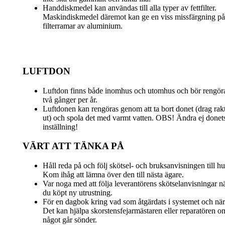
Handdiskmedel kan användas till alla typer av fettfilter.
Maskindiskmedel däremot kan ge en viss missfärgning på
filterramar av aluminium.
LUFTDON
Luftdon finns både inomhus och utomhus och bör rengör
två gånger per år.
Luftdonen kan rengöras genom att ta bort donet (drag rak
ut) och spola det med varmt vatten. OBS! Ändra ej donet
inställning!
VÄRT ATT TÄNKA PÅ
Håll reda på och följ skötsel- och bruksanvisningen till hu
Kom ihåg att lämna över den till nästa ägare.
Var noga med att följa leverantörens skötselanvisningar n
du köpt ny utrustning.
För en dagbok kring vad som åtgärdats i systemet och när
Det kan hjälpa skorstensfejarmästaren eller reparatören o
något går sönder.