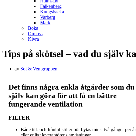
Halmstad
Falkenberg
Kungsbacka
Varberg
Mark
Boka
Om oss
Kivra
Tips på skötsel – vad du själv k
av
Sot & Ventgruppen
Det finns några enkla åtgärder som du
själv kan göra för att få en bättre
fungerande ventilation
FILTER
Både till- och frånluftsfilter bör bytas minst två gånger per år
eller enligt leverantörens anvisningar.