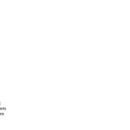
t
rets
 en