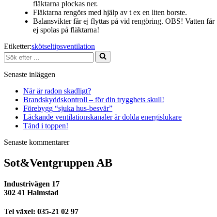
fläktarna plockas ner.
Fläktarna rengörs med hjälp av t ex en liten borste.
Balansvikter får ej flyttas på vid rengöring. OBS! Vatten får
ej spolas på fläktarna!
Etiketter:
skötseltips
ventilation
Sök
efter
…
Senaste inläggen
När är radon skadligt?
Brandskyddskontroll – för din trygghets skull!
Förebygg “sjuka hus-besvär”
Läckande ventilationskanaler är dolda energislukare
Tänd i toppen!
Senaste kommentarer
Sot&Ventgruppen AB
Industrivägen 17
302 41 Halmstad
Tel växel:
035-21 02 97