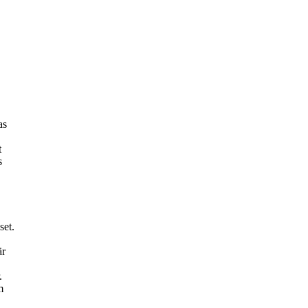
as
t
s
set.
är
.
m