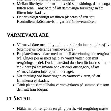
Mellan filterbyten bör man t ex vid storstädning, dammsuga
filtren rena. Tänk bara på att dammsuga försiktigt så att
filtren inte skadas.
Det är väldigt viktigt att filtren placeras på rätt sätt.
Kontrollera skötselanvisningarna från leverantören.
VÄRMEVÄXLARE
Värmeväxlare med inbyggd motor bör du inte rengöra själv
(exempelvis roterande värmeväxlare).
En plattvärmeväxlare med manuell återvinning bör rengöras
två gånger per år med hjälp av varmt vatten och milt
rengöringsmedel. Du kan använd duschen för bra resultat –
tänk bara på att skydda badkar eller duschgolv, så att
värmeväxlaren inte repar underlaget.
Var försiktig vid hanteringen av värmeväxlaren, så att
lamellerna ej skadas.
Tänk på att sätta tillbaka värmeväxlaren på samma sätt som
den satt från början.
FLÄKTAR
Fläktarna bör rengöras en gång per år, vid rengöring måste