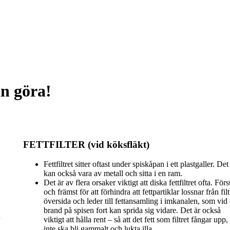
an göra!
FETTFILTER (vid köksfläkt)
Fettfiltret sitter oftast under spiskåpan i ett plastgaller. Det
kan också vara av metall och sitta i en ram.
Det är av flera orsaker viktigt att diska fettfiltret ofta. Förs
och främst för att förhindra att fettpartiklar lossnar från filt
översida och leder till fettansamling i imkanalen, som vid
brand på spisen fort kan sprida sig vidare. Det är också
viktigt att hålla rent – så att det fett som filtret fångar upp,
inte ska bli gammalt och lukta illa.