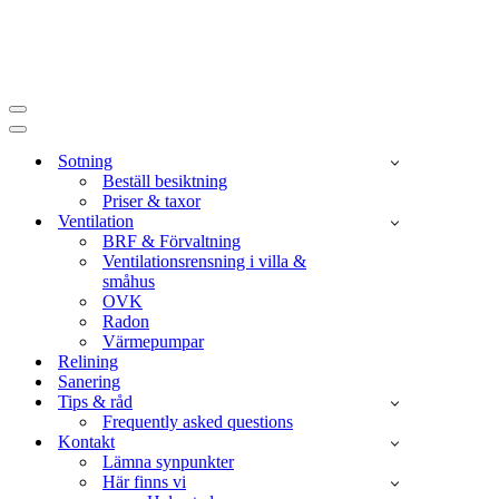
Navigeringsmeny
Navigeringsmeny
Sotning
Beställ besiktning
Priser & taxor
Ventilation
BRF & Förvaltning
Ventilationsrensning i villa &
småhus
OVK
Radon
Värmepumpar
Relining
Sanering
Tips & råd
Frequently asked questions
Kontakt
Lämna synpunkter
Här finns vi